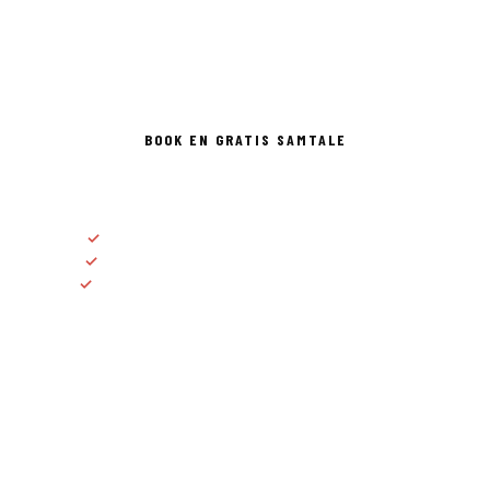
triathlon og langrenn. Uansett nivå. Uansett mål. Er du
neste?
BOOK EN GRATIS SAMTALE
✓
Individuell treningsplan tilpasset ditt liv
✓
Personlig oppfølging fra erfarne trenere
✓
Utøvere på alle nivå, fra mosjonist til elite