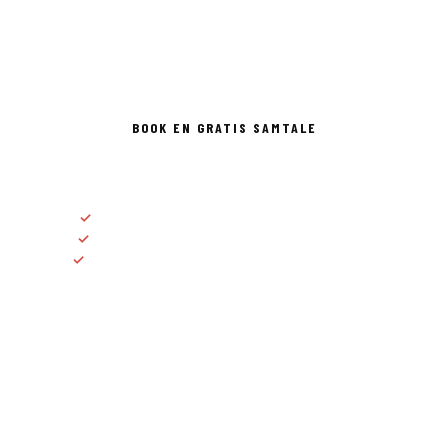
triathlon og langrenn. Uansett nivå. Uansett mål. Er du
neste?
BOOK EN GRATIS SAMTALE
✓
Individuell treningsplan tilpasset ditt liv
✓
Personlig oppfølging fra erfarne trenere
✓
Utøvere på alle nivå, fra mosjonist til elite